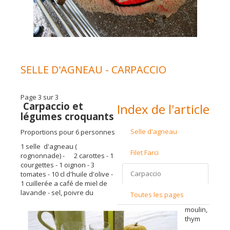
SELLE D'AGNEAU - CARPACCIO
Page 3 sur 3
Carpaccio et
Index de l'article
légumes croquants
Selle d'agneau
Proportions pour 6 personnes
1 selle d'agneau (
Filet Farci
rognonnade) - 2 carottes - 1
courgettes - 1 oignon - 3
Carpaccio
tomates - 10 cl d'huile d'olive -
1 cuillerée a café de miel de
lavande - sel, poivre du
Toutes les pages
moulin,
thym