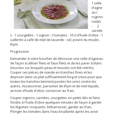
1 selle
d'agne
au (
rognon
nade)
- 2
carotte
s - 1 courgettes - 1 oignon - 3 tomates - 10 cl d'huile d'olive - 1
cuillerée a café de miel de lavande - sel, poivre du moulin,
thym
Progression
Demander à votre boucher de désosser une selle d'agneau
de façon à utiliser filets et faux filets et de les parer à blanc
(muscles sur lesquels peau et muscles ont été retirés).
Couper ces pièces de viande en tranches fines et les
disposer dans un plat suffisamment long et creux pour que
toutes les tranches tiennent posées les unes contre les
autres. Assaisonner, parsemer de thym et de miel liquide,
arroser d'huile d'olive, conserver au frais.
Couper oignons, carottes, courgettes en petits dés et faire
fondre à l'huile d'olive quelques minutes de façon à garder
les légumes croquants. Débarrasser, garder au frais.
Plonger les tomates dans l'eau bouillante après les avoir