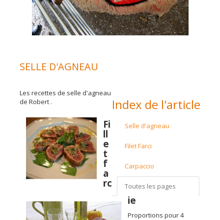
SELLE D'AGNEAU
Les recettes de selle d'agneau
Index de l'article
de Robert .
Fi
Selle d'agneau
ll
e
Filet Farci
t
f
Carpaccio
a
rc
Toutes les pages
ie
Proportions pour 4