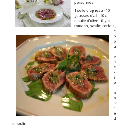
personnes
1 selle d'agneau - 10
gousses d'ail - 10 cl
d'huile d'olive - thym,
romarin, basilic, cerfeuil,
ci
b
o
u
l
e
tt
e
-
s
e
l,
p
o
iv
r
e
d
u moulin