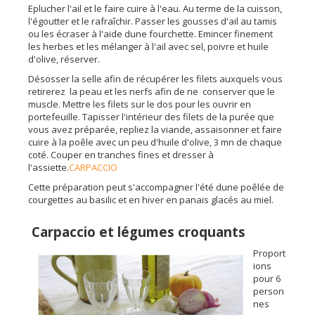
Eplucher l'ail et le faire cuire à l'eau. Au terme de la cuisson,
l'égoutter et le rafraîchir. Passer les gousses d'ail au tamis
ou les écraser à l'aide dune fourchette. Emincer finement
les herbes et les mélanger à l'ail avec sel, poivre et huile
d'olive, réserver.
Désosser la selle afin de récupérer les filets auxquels vous
retirerez la peau et les nerfs afin de ne conserver que le
muscle. Mettre les filets sur le dos pour les ouvrir en
portefeuille. Tapisser l'intérieur des filets de la purée que
vous avez préparée, repliez la viande, assaisonner et faire
cuire à la poêle avec un peu d'huile d'olive, 3 mn de chaque
coté. Couper en tranches fines et dresser à
l'assiette.
CARPACCIO
Cette préparation peut s'accompagner l'été dune poêlée de
courgettes au basilic et en hiver en panais glacés au miel.
Carpaccio et légumes croquants
Proport
ions
pour 6
person
nes